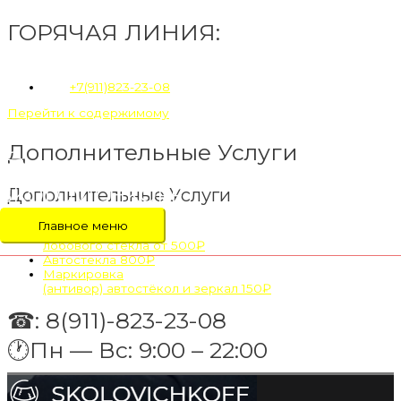
ГОРЯЧАЯ ЛИНИЯ:
+7(911)823-23-08
Перейти к содержимому
Дополнительные Услуги
SKOLOVICHKOFF
Дополнительные Услуги
Главное меню
Монтаж
лобового стекла
от 500₽
Автостекла
800₽
Маркировка
(антивор) автостёкол и зеркал
150₽
☎: 8(911)-823-23-08
🕐Пн — Вс: 9:00 – 22:00