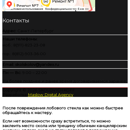
Контакты
Адрес:
Санкт-Петербург
Наши телефоны:
моб.: 8(911)-823-23-08
гор.: 8(812)-903-36-00
Email: skolskolov@yandex.ru
Пн — Вс:
9:00 – 22:00
На более позднее и ранее время договариваемся заранее.
Copyright © 2026
SKOLOVICHKOFF
Разработка
Maslow Digital Agency
После повреждения лобового стекла как можно быстрее
обращайтесь к мастеру.
Если нет возможности сразу встретиться, то можно
заклеить место скола или трещину обычным канцелярским